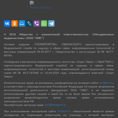
©
2018
Общество с ограниченной ответственностью «Объединенные
медиасистемы» (ООО “ОМС”)
Сетевое издание «TVERISPORT.RU» (ТВЕРИСПОРТ) зарегистрировано в
Федеральной службе по надзору в сфере связи, информационных технологий и
массовых коммуникаций 05.05.2017 г. Свидетельство о регистрации Эл № ФС77-
69764.
Сообщения и материалы информационного агентства «Спорт Твери» («Sport Tveri»),
зарегистрированного Федеральной службой по надзору в сфере связи,
информационных технологий и массовых коммуникаций, регистрационный номер
серия ИА № ФС77-87090 от 12.04.2024 года, сопровождаются пометкой «Спорт
Твери».
Исключительные права на материалы, размещённые на интернет-сайте
tverisport.ru
,
в соответствии с законодательством Российской Федерации об охране результатов
интеллектуальной деятельности принадлежат ООО "ОМС", и не подлежат
использованию другими лицами в какой бы то ни было форме без письменного
разрешения правообладателя, кроме случаев, прямо установленных
законодательством РФ.
Приобретение авторских прав:
info@tverisport.ru
При использовании материалов сайта
tverisport.ru
обязательной является прямая
незакрытая от индексации гиперссылка на страницу, с которой материал