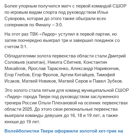
Более упорным получился матч с первой командой СШОР
по игровым видам спорта под руководством Ильи
Суворова, которая до этого также обыграли всех
соперников по Финалу – 3:0.
На этот раз ТВК-«Лидер» уступил в первой партии, но
затем поочередно выиграл три и завершил поединок со
счетом 3:1.
Обладателями золота первенства области стали Дмитрий
Соловьев (капитан), Никита Сбитнев, Константин
Михайлов, Ярослав Тарасенко, Александр Наривончик,
Егор Глебов, Егор Фролов, Артем Китайцев, Тимофей
Исаков, Матвей Новиков, Матвей Серов и Павел Зубков.
Это золото стала пятым для команд муниципальной СШОР
«Лидер» города Твери под руководством заслуженного
тренера России Ольги Плехановой на осенних первенствах
области 2025. До этого свои региональные первенства
выиграли команды девушек до 16, 18 и 19 лет, а также
юноши до 19 лет.
Волейболистки Твери оформили золотой хет-трик на