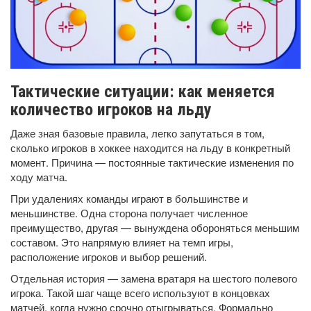
Тактические ситуации: как меняется
количество игроков на льду
Даже зная базовые правила, легко запутаться в том,
сколько игроков в хоккее находится на льду в конкретный
момент. Причина — постоянные тактические изменения по
ходу матча.
При удалениях команды играют в большинстве и
меньшинстве. Одна сторона получает численное
преимущество, другая — вынуждена обороняться меньшим
составом. Это напрямую влияет на темп игры,
расположение игроков и выбор решений.
Отдельная история — замена вратаря на шестого полевого
игрока. Такой шаг чаще всего используют в концовках
матчей, когда нужно срочно отыгрываться. Формально