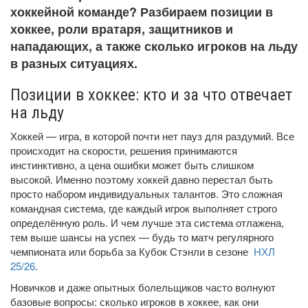
хоккейной команде? Разбираем позиции в
хоккее, роли вратаря, защитников и
нападающих, а также сколько игроков на льду
в разных ситуациях.
Позиции в хоккее: кто и за что отвечает
на льду
Хоккей — игра, в которой почти нет пауз для раздумий. Все
происходит на скорости, решения принимаются
инстинктивно, а цена ошибки может быть слишком
высокой. Именно поэтому хоккей давно перестал быть
просто набором индивидуальных талантов. Это сложная
командная система, где каждый игрок выполняет строго
определённую роль. И чем лучше эта система отлажена,
тем выше шансы на успех — будь то матч регулярного
чемпионата или борьба
за Кубок Стэнли в сезоне
НХЛ
25/26
.
Новичков и даже опытных болельщиков часто волнуют
базовые вопросы: сколько игроков в хоккее, как они