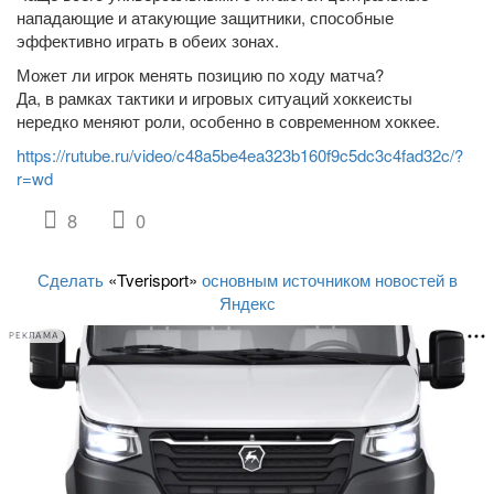
нападающие и атакующие защитники, способные
эффективно играть в обеих зонах.
Может ли игрок менять позицию по ходу матча?
Да, в рамках тактики и игровых ситуаций хоккеисты
нередко меняют роли, особенно в современном хоккее.
https://rutube.ru/video/c48a5be4ea323b160f9c5dc3c4fad32c/?
r=wd
8
0
Сделать
«Tverisport»
основным источником новостей в
Яндекс
РЕКЛАМА