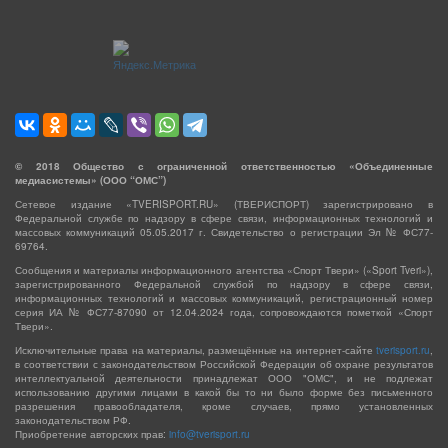
©
2018
Общество с ограниченной ответственностью «Объединенные
медиасистемы» (ООО “ОМС”)
Сетевое издание «TVERISPORT.RU» (ТВЕРИСПОРТ) зарегистрировано в
Федеральной службе по надзору в сфере связи, информационных технологий и
массовых коммуникаций 05.05.2017 г. Свидетельство о регистрации Эл № ФС77-
69764.
Сообщения и материалы информационного агентства «Спорт Твери» («Sport Tveri»),
зарегистрированного Федеральной службой по надзору в сфере связи,
информационных технологий и массовых коммуникаций, регистрационный номер
серия ИА № ФС77-87090 от 12.04.2024 года, сопровождаются пометкой «Спорт
Твери».
Исключительные права на материалы, размещённые на интернет-сайте
tverisport.ru
,
в соответствии с законодательством Российской Федерации об охране результатов
интеллектуальной деятельности принадлежат ООО "ОМС", и не подлежат
использованию другими лицами в какой бы то ни было форме без письменного
разрешения правообладателя, кроме случаев, прямо установленных
законодательством РФ.
Приобретение авторских прав:
info@tverisport.ru