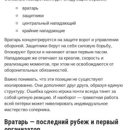
вратарь
защитники
центральный нападающий
крайние нападающие
Вратарь концентрируется на защите ворот и управлении
обороной. Защитники берут на себя силовую борьбу,
блокируют броски и начинают атаки первым пасом.
Нападающие же отвечают за креатив, скорость и
реализацию моментов, при этом не освобождаются от
оборонительных обязанностей.
Важно понимать, что эти позиции не существуют
изолированно. Они дополняют друг друга, образуя единую
структуру. Ошибка одного игрока почти всегда тянет за
собой цепную реакцию. И наоборот — грамотная работа
всей пятёрки может нивелировать индивидуальное
мастерство соперника.
Вратарь — последний рубеж и первый
организатор