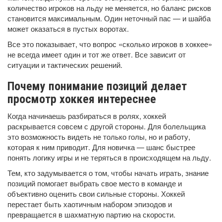
количество игроков на льду не меняется, но баланс рисков
становится максимальным. Один неточный пас — и шайба
может оказаться в пустых воротах.
Все это показывает, что вопрос «сколько игроков в хоккее»
не всегда имеет один и тот же ответ. Все зависит от
ситуации и тактических решений.
Почему понимание позиций делает
просмотр хоккея интереснее
Когда начинаешь разбираться в ролях, хоккей
раскрывается совсем с другой стороны. Для болельщика
это возможность видеть не только голы, но и работу,
которая к ним приводит. Для новичка — шанс быстрее
понять логику игры и не теряться в происходящем на льду.
Тем, кто задумывается о том, чтобы начать играть, знание
позиций помогает выбрать свое место в команде и
объективно оценить свои сильные стороны. Хоккей
перестает быть хаотичным набором эпизодов и
превращается в шахматную партию на скорости.