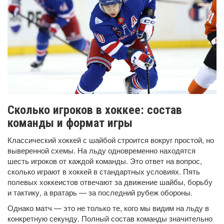
Сколько игроков в хоккее: состав
команды и формат игры
Классический хоккей с шайбой строится вокруг простой, но
выверенной схемы. На льду одновременно находятся
шесть игроков от каждой команды. Это ответ на вопрос,
сколько играют в хоккей в стандартных условиях. Пять
полевых хоккеистов отвечают за движение шайбы, борьбу
и тактику, а вратарь — за последний рубеж обороны.
Однако матч — это не только те, кого мы видим на льду в
конкретную секунду. Полный состав команды значительно