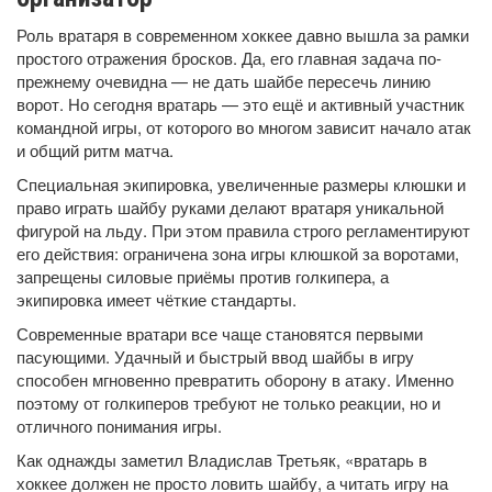
Роль вратаря в современном хоккее давно вышла за рамки
простого отражения бросков. Да, его главная задача по-
прежнему очевидна — не дать шайбе пересечь линию
ворот. Но сегодня вратарь — это ещё и активный участник
командной игры, от которого во многом зависит начало атак
и общий ритм матча.
Специальная экипировка, увеличенные размеры клюшки и
право играть шайбу руками делают вратаря уникальной
фигурой на льду. При этом правила строго регламентируют
его действия: ограничена зона игры клюшкой за воротами,
запрещены силовые приёмы против голкипера, а
экипировка имеет чёткие стандарты.
Современные вратари все чаще становятся первыми
пасующими. Удачный и быстрый ввод шайбы в игру
способен мгновенно превратить оборону в атаку. Именно
поэтому от голкиперов требуют не только реакции, но и
отличного понимания игры.
Как однажды заметил Владислав Третьяк, «вратарь в
хоккее должен не просто ловить шайбу, а читать игру на