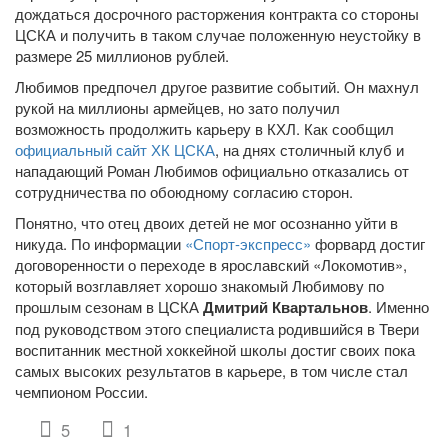
дождаться досрочного расторжения контракта со стороны
ЦСКА и получить в таком случае положенную неустойку в
размере 25 миллионов рублей.
Любимов предпочел другое развитие событий. Он махнул
рукой на миллионы армейцев, но зато получил
возможность продолжить карьеру в КХЛ. Как сообщил
официальный сайт ХК ЦСКА
, на днях столичный клуб и
нападающий Роман Любимов официально отказались от
сотрудничества по обоюдному согласию сторон.
Понятно, что отец двоих детей не мог осознанно уйти в
никуда. По информации
«Спорт-экспресс»
форвард достиг
договоренности о переходе в ярославский «Локомотив»,
который возглавляет хорошо знакомый Любимову по
прошлым сезонам в ЦСКА
Дмитрий Квартальнов
. Именно
под руководством этого специалиста родившийся в Твери
воспитанник местной хоккейной школы достиг своих пока
самых высоких результатов в карьере, в том числе стал
чемпионом России.
5
1