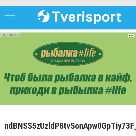
РЕКЛАМА
ndBNSS5zUzldP8tvSonApw0GpTiy73