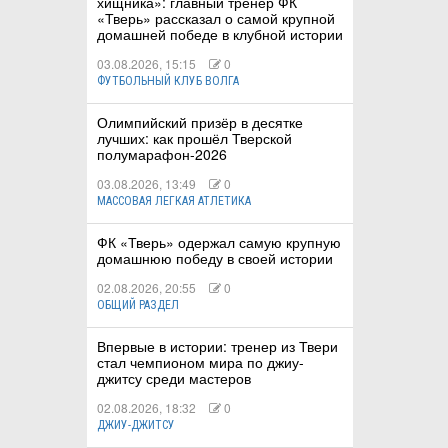
хищника»: главный тренер ФК
«Тверь» рассказал о самой крупной
домашней победе в клубной истории
03.08.2026, 15:15
0
ФУТБОЛЬНЫЙ КЛУБ ВОЛГА
Олимпийский призёр в десятке
лучших: как прошёл Тверской
полумарафон-2026
03.08.2026, 13:49
0
МАССОВАЯ ЛЕГКАЯ АТЛЕТИКА
ФК «Тверь» одержал самую крупную
домашнюю победу в своей истории
02.08.2026, 20:55
0
ОБЩИЙ РАЗДЕЛ
Впервые в истории: тренер из Твери
стал чемпионом мира по джиу-
джитсу среди мастеров
02.08.2026, 18:32
0
ДЖИУ-ДЖИТСУ