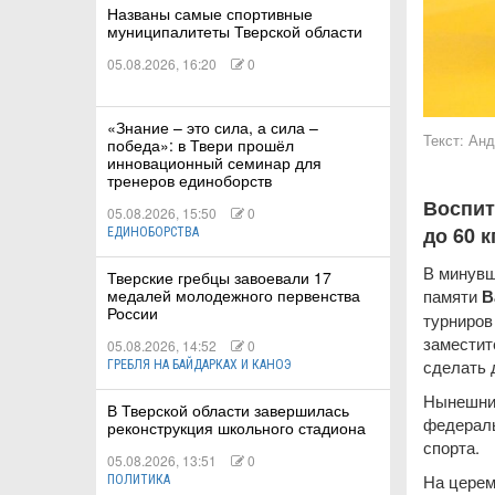
Названы самые спортивные
муниципалитеты Тверской области
05.08.2026, 16:20
0
КИЕ
«Знание – это сила, а сила –
Текст:
Анд
победа»: в Твери прошёл
инновационный семинар для
 КАТАНИЕ
тренеров единоборств
Воспит
05.08.2026, 15:50
0
до 60 к
ЕДИНОБОРСТВА
В минувш
Тверские гребцы завоевали 17
памяти
В
медалей молодежного первенства
России
турниров
заместит
05.08.2026, 14:52
0
сделать 
ГРЕБЛЯ НА БАЙДАРКАХ И КАНОЭ
Нынешний
В Тверской области завершилась
федераль
реконструкция школьного стадиона
спорта.
05.08.2026, 13:51
0
На церем
ПОЛИТИКА