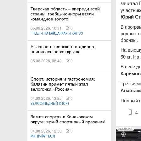
зачитал 
Тверская область – впереди всей
участник
страны: гребцы-юниоры взяли
Юрий Ст
командное золото!
В програ
05.08.2026, 10:31
0
родных с
ГРЕБЛЯ НА БАЙДАРКАХ И КАНОЭ
бронзы.
У главного тверского стадиона
На высшу
появилась новая крыша
60 кг. На
05.08.2026, 08:40
0
В весе д
Каримов
Спорт, история и гастрономия:
Третьи м
Калязин примет пятый этап
велогонки «Россия»
Анастас
04.08.2026, 13:25
0
Полный п
ВЕЛОСИПЕДНЫЙ СПОРТ
4
Земля спорта» в Конаковском
округе: яркий спортивный праздник!
РЕКЛАМА
04.08.2026, 12:58
0
МИНИ-ФУТБОЛ