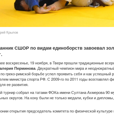
рей Крылов
анник СШОР по видам единоборств завоевал зол
г.
ее воскресенье, 19 ноября, в Твери прошли традиционные все
алерия Перминова
. Двукратный чемпион мира и неоднократн
 по греко-римской борьбе успел проявить себя и как успешный 
елем министра спорта РФ. С 2009-го по 2011 годы возглавлял ф
для ее развития.
 турнир собрал на татами ФОКа имени Султана Ахмерова 90 му
ных округов. На кону были не только медали, кубки и дипломы
онии открытия председатель комитета по физической культуре 