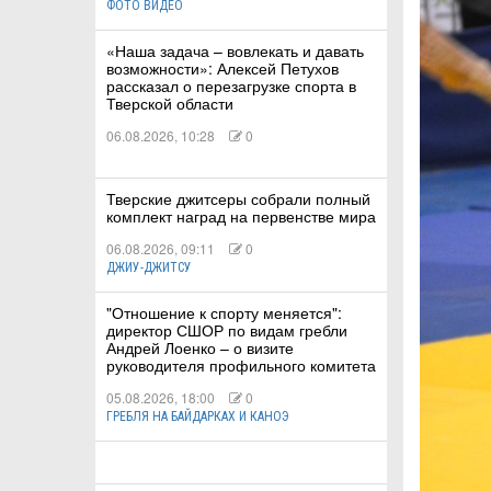
ФОТО ВИДЕО
«Наша задача – вовлекать и давать
КА
возможности»: Алексей Петухов
рассказал о перезагрузке спорта в
Тверской области
06.08.2026, 10:28
0
СТВА
Тверские джитсеры собрали полный
комплект наград на первенстве мира
ТУАЛЬНЫЕ
06.08.2026, 09:11
0
РТ
ДЖИУ-ДЖИТСУ
"Отношение к спорту меняется":
ПОРТ
директор СШОР по видам гребли
Андрей Лоенко – о визите
ЛЕТИКА
руководителя профильного комитета
05.08.2026, 18:00
0
ГРЕБЛЯ НА БАЙДАРКАХ И КАНОЭ
Т