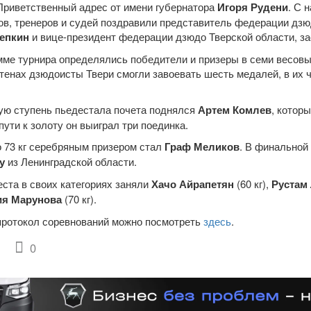
Приветственный адрес от имени губернатора
Игоря Рудени
. С 
ов, тренеров и судей поздравили представитель федерации дзю
епкин
и вице-президент федерации дзюдо Тверской области, з
мме турнира определялись победители и призеры в семи весовых
тенах дзюдоисты Твери смогли завоевать шесть медалей, в их ч
ю ступень пьедестала почета поднялся
Артем Комлев
, котор
 пути к золоту он выиграл три поединка.
о 73 кг серебряным призером стал
Граф Меликов
. В финальной
у
из Ленинградской области.
еста в своих категориях заняли
Хачо Айрапетян
(60 кг),
Рустам
ия Марунова
(70 кг).
ротокол соревнований можно посмотреть
здесь
.
0