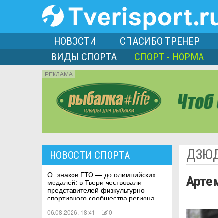
НОВОСТИ
СПАСИБО ТРЕНЕР
ВИДЫ СПОРТА
СПОРТ - НОРМА
РЕКЛАМА
порта
ДЗЮ
НОВОСТИ СПОРТА
Л
От знаков ГТО — до олимпийских
Арте
медалей: в Твери чествовали
представителей физкультурно
спортивного сообщества региона
06.08.2026, 18:41
0