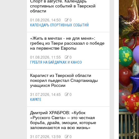
Спорт в августе. Календарь
спортивных событий в Тверской
области
01.08.2026, 14:50
0
КАЛЕНДАРЬ СПОРТИВНЫХ СОБЫТИЙ
«Жить в мечтах - не для меня»:
гребец из Твери рассказал о победе
на первенстве Европы
01.08.2026, 11:55
0
ГРЕБЛЯ НА БАЙДАРКАХ И КАНОЭ
Каратист из Тверской области
покорил пьедестал Спартакиады
учащихся России
31.07.2026, 14:45
0
КАРАТЕ
Дмитрий ХРАБРОВ: «Кубок
«Русского Света» – это честная
борьба, драйв, эмоции, которые
запоминаются на всю жизнь»
31.07.2026, 13:59
0