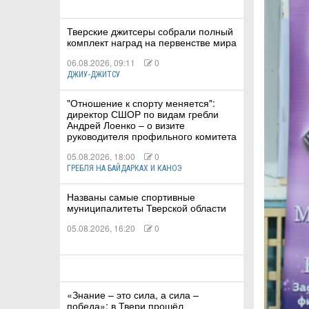
Тверские джитсеры собрали полный
КА
комплект наград на первенстве мира
06.08.2026, 09:11
0
ДЖИУ-ДЖИТСУ
СТВА
"Отношение к спорту меняется":
директор СШОР по видам гребли
Андрей Лоенко – о визите
руководителя профильного комитета
ТУАЛЬНЫЕ
05.08.2026, 18:00
0
РТ
ГРЕБЛЯ НА БАЙДАРКАХ И КАНОЭ
Названы самые спортивные
ПОРТ
муниципалитеты Тверской области
ЛЕТИКА
05.08.2026, 16:20
0
«Знание – это сила, а сила –
Т
победа»: в Твери прошёл