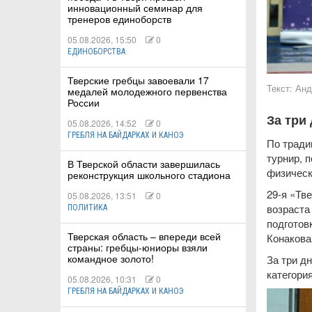
инновационный семинар для
тренеров единоборств
05.08.2026, 15:50
0
ЕДИНОБОРСТВА
КИЕ
Тверские гребцы завоевали 17
Текст:
Анд
медалей молодежного первенства
России
 КАТАНИЕ
За три
05.08.2026, 14:52
0
ГРЕБЛЯ НА БАЙДАРКАХ И КАНОЭ
По тради
турнир, 
В Тверской области завершилась
физическ
реконструкция школьного стадиона
29-я «Тв
05.08.2026, 13:51
0
возраста
ПОЛИТИКА
подготов
Тверская область – впереди всей
Конакова
страны: гребцы-юниоры взяли
командное золото!
За три д
категори
05.08.2026, 10:31
0
ГРЕБЛЯ НА БАЙДАРКАХ И КАНОЭ