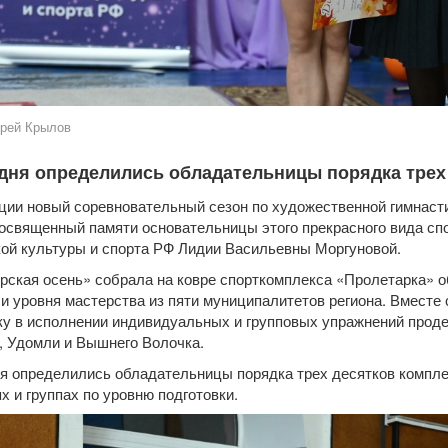
рей Крылов
 дня определились обладательницы порядка трех
ции новый соревновательный сезон по художественной гимнасти
посвященный памяти основательницы этого прекрасного вида сп
ой культуры и спорта РФ Лидии Васильевны Моргуновой.
ерская осень» собрала на ковре спорткомплекса «Пролетарка» о
 и уровня мастерства из пяти муниципалитетов региона. Вмест
ку в исполнении индивидуальных и групповых упражнений про
, Удомли и Вышнего Волочка.
ня определились обладательницы порядка трех десятков компле
ях и группах по уровню подготовки.