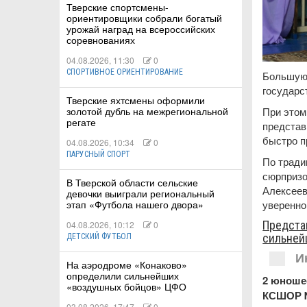
Тверские спортсмены-
ориентировщики собрали богатый
урожай наград на всероссийских
соревнованиях
04.08.2026, 11:30
0
СПОРТИВНОЕ ОРИЕНТИРОВАНИЕ
Большую 
государ
Тверские яхтсмены оформили
При этом
золотой дубль на межрегиональной
регате
представ
быстро п
04.08.2026, 10:34
0
ПАРУСНЫЙ СПОРТ
По тради
сюрпризо
В Тверской области сельские
Алексеев
девочки выиграли региональный
уверенно
этап «Футбола нашего двора»
Предста
04.08.2026, 10:12
0
сильней
ДЕТСКИЙ ФУТБОЛ
И
На аэродроме «Конаково»
определили сильнейших
2 юношес
«воздушных бойцов» ЦФО
КСШОР №
03.08.2026, 17:47
0