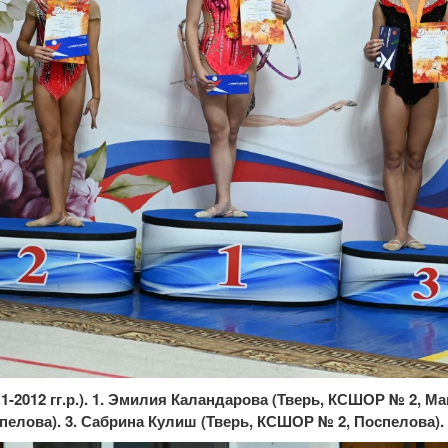
1-2012 гг.р.). 1. Эмилия Каландарова (Тверь, КСШОР № 2, М
пелова). 3. Сабрина Кулиш (Тверь, КСШОР № 2, Поспелова).