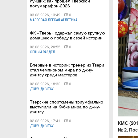
лучших: как прошёл Тверской
полумарафон-2026
03.08.2026, 13:49
0
МАССОВАЯ ЛЕГКАЯ АТЛЕТИКА
ФК «Тверь» одержал самую крупную
домашнюю победу в своей истории
02.08.2026, 20:55
0
ОБЩИЙ РАЗДЕЛ
Впервые в истории: тренер из Твери
стал чемпионом мира по джиу-
джитсу среди мастеров
02.08.2026, 18:32
0
ДЖИУ-ДЖИТСУ
Тверские спортсмены триумфально
выступили на Кубке мира по джиу-
джитсу
02.08.2026, 17:41
0
КМС (201
ДЖИУ-ДЖИТСУ
№ 2, Пос