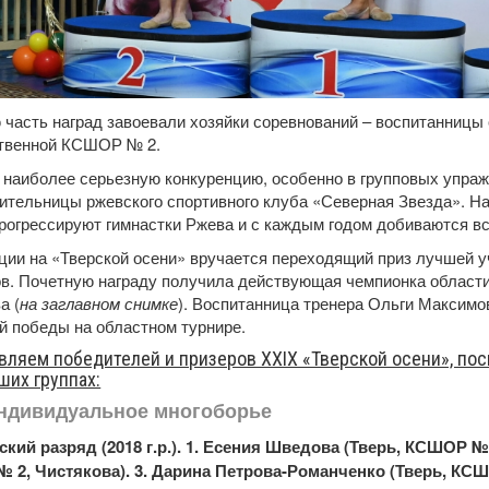
часть наград завоевали хозяйки соревнований – воспитанницы
ственной КСШОР № 2.
 наиболее серьезную конкуренцию, особенно в групповых упраж
ительницы ржевского спортивного клуба «Северная Звезда». На 
рогрессируют гимнастки Ржева и с каждым годом добиваются вс
ции на «Тверской осени» вручается переходящий приз лучшей 
в. Почетную награду получила действующая чемпионка области
а (
на заглавном снимке
). Воспитанница тренера Ольги Максимо
й победы на областном турнире.
вляем победителей и призеров ХХIХ «Тверской осени», пос
ших группах:
ндивидуальное многоборье
кий разряд (2018 г.р.). 1. Есения Шведова (Тверь, КСШОР № 
 2, Чистякова). 3. Дарина Петрова-Романченко (Тверь, КСШ