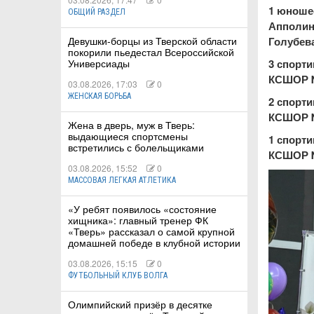
1 юношес
ОБЩИЙ РАЗДЕЛ
Апполин
Голубева
Девушки-борцы из Тверской области
покорили пьедестал Всероссийской
3 спорти
Универсиады
КСШОР № 
03.08.2026, 17:03
0
ЖЕНСКАЯ БОРЬБА
2 спорти
КСШОР №
Жена в дверь, муж в Тверь:
выдающиеся спортсмены
1 спорти
встретились с болельщиками
КСШОР № 
03.08.2026, 15:52
0
МАССОВАЯ ЛЕГКАЯ АТЛЕТИКА
«У ребят появилось «состояние
хищника»: главный тренер ФК
«Тверь» рассказал о самой крупной
домашней победе в клубной истории
03.08.2026, 15:15
0
ФУТБОЛЬНЫЙ КЛУБ ВОЛГА
Олимпийский призёр в десятке