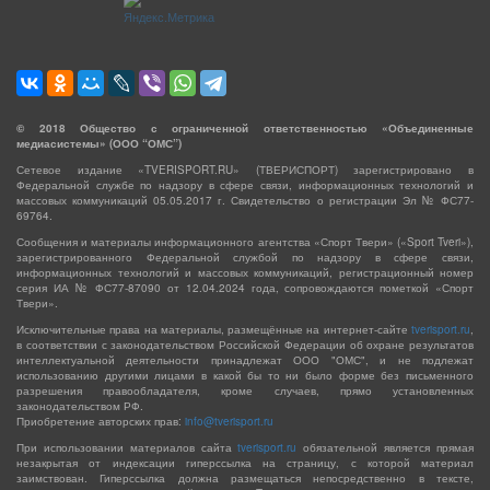
©
2018
Общество с ограниченной ответственностью «Объединенные
медиасистемы» (ООО “ОМС”)
Сетевое издание «TVERISPORT.RU» (ТВЕРИСПОРТ) зарегистрировано в
Федеральной службе по надзору в сфере связи, информационных технологий и
массовых коммуникаций 05.05.2017 г. Свидетельство о регистрации Эл № ФС77-
69764.
Сообщения и материалы информационного агентства «Спорт Твери» («Sport Tveri»),
зарегистрированного Федеральной службой по надзору в сфере связи,
информационных технологий и массовых коммуникаций, регистрационный номер
серия ИА № ФС77-87090 от 12.04.2024 года, сопровождаются пометкой «Спорт
Твери».
Исключительные права на материалы, размещённые на интернет-сайте
tverisport.ru
,
в соответствии с законодательством Российской Федерации об охране результатов
интеллектуальной деятельности принадлежат ООО "ОМС", и не подлежат
использованию другими лицами в какой бы то ни было форме без письменного
разрешения правообладателя, кроме случаев, прямо установленных
законодательством РФ.
Приобретение авторских прав:
info@tverisport.ru
При использовании материалов сайта
tverisport.ru
обязательной является прямая
незакрытая от индексации гиперссылка на страницу, с которой материал
заимствован. Гиперссылка должна размещаться непосредственно в тексте,