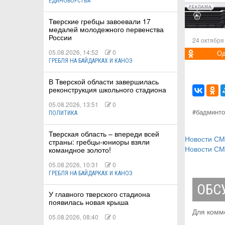
ЕДИНОБОРСТВА
РЕКЛАМА
Тверские гребцы завоевали 17
медалей молодежного первенства
России
24 октября
05.08.2026, 14:52
0
Од
ГРЕБЛЯ НА БАЙДАРКАХ И КАНОЭ
В Тверской области завершилась
реконструкция школьного стадиона
05.08.2026, 13:51
0
#бадминто
ПОЛИТИКА
Тверская область – впереди всей
Новости С
страны: гребцы-юниоры взяли
Новости С
командное золото!
05.08.2026, 10:31
0
ГРЕБЛЯ НА БАЙДАРКАХ И КАНОЭ
ОБС
У главного тверского стадиона
появилась новая крыша
Для комм
05.08.2026, 08:40
0