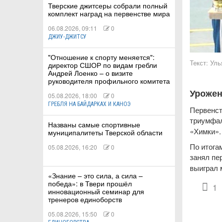
Тверские джитсеры собрали полный
комплект наград на первенстве мира
06.08.2026, 09:11
0
ДЖИУ-ДЖИТСУ
КИЕ
"Отношение к спорту меняется":
Текст:
Уль
директор СШОР по видам гребли
Андрей Лоенко – о визите
 КАТАНИЕ
руководителя профильного комитета
Урожен
05.08.2026, 18:00
0
ГРЕБЛЯ НА БАЙДАРКАХ И КАНОЭ
Первенст
триумфал
Названы самые спортивные
«Химки».
муниципалитеты Тверской области
По итога
05.08.2026, 16:20
0
занял пе
выиграл 
«Знание – это сила, а сила –
победа»: в Твери прошёл
1
инновационный семинар для
тренеров единоборств
05.08.2026, 15:50
0