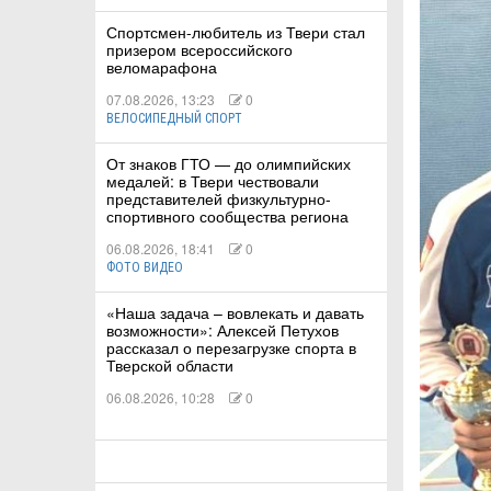
Спортсмен-любитель из Твери стал
призером всероссийского
КА
веломарафона
07.08.2026, 13:23
0
ВЕЛОСИПЕДНЫЙ СПОРТ
СТВА
От знаков ГТО — до олимпийских
медалей: в Твери чествовали
представителей физкультурно-
спортивного сообщества региона
ТУАЛЬНЫЕ
06.08.2026, 18:41
0
РТ
ФОТО ВИДЕО
«Наша задача – вовлекать и давать
ПОРТ
возможности»: Алексей Петухов
рассказал о перезагрузке спорта в
ЛЕТИКА
Тверской области
06.08.2026, 10:28
0
Т