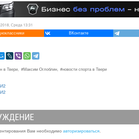
 2018, Среда 13:31
ноклассники
ВКонтакте
н в Твери,
#Максим Оглоблин,
#новости спорта в Твери
МИ2
МИ2
УЖДЕНИЕ
ентирования Вам необходимо
авторизироваться
.