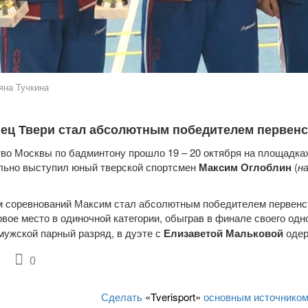
яна Тучкина
ец Твери стал абсолютным победителем первенст
во Москвы по бадминтону прошло 19 – 20 октября на площадка
ьно выступил юный тверской спортсмен
Максим Оглоблин
(
н
м соревнований Максим стал абсолютным победителем первенст
рвое место в одиночной категории, обыграв в финале своего од
мужской парный разряд, в дуэте с
Елизаветой Мальковой
одер
0
Сделать
«Tverisport»
основным источником