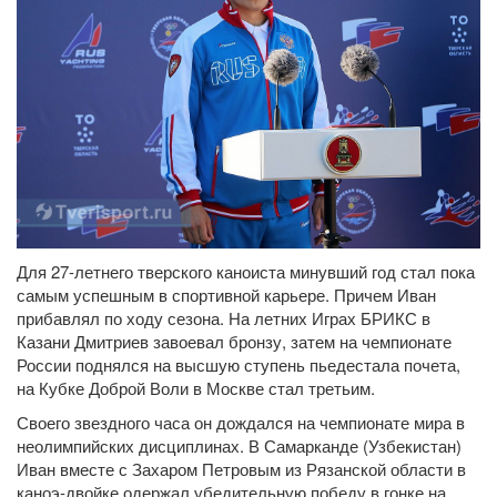
Для 27-летнего тверского каноиста минувший год стал пока
самым успешным в спортивной карьере. Причем Иван
прибавлял по ходу сезона. На летних Играх БРИКС в
Казани Дмитриев завоевал бронзу, затем на чемпионате
России поднялся на высшую ступень пьедестала почета,
на Кубке Доброй Воли в Москве стал третьим.
Своего звездного часа он дождался на чемпионате мира в
неолимпийских дисциплинах. В Самарканде (Узбекистан)
Иван вместе с Захаром Петровым из Рязанской области в
каноэ-двойке одержал убедительную победу в гонке на