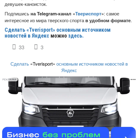
девушек-каноисток.
Подпишись
на Telegram-канал «
Твериспорт
»
: самое
интересное из мира тверского спорта
в удобном формате
.
Сделать «Tverisport» основным источником
новостей в Яндекс
можно
здесь.
33
3
Сделать
«Tverisport»
основным источником новостей в
Яндекс
РЕКЛАМА