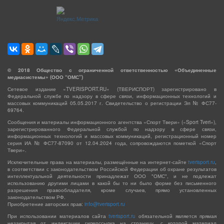
©
2018
Общество с ограниченной ответственностью «Объединенные
медиасистемы» (ООО “ОМС”)
Сетевое издание «TVERISPORT.RU» (ТВЕРИСПОРТ) зарегистрировано в
Федеральной службе по надзору в сфере связи, информационных технологий и
массовых коммуникаций 05.05.2017 г. Свидетельство о регистрации Эл № ФС77-
69764.
Сообщения и материалы информационного агентства «Спорт Твери» («Sport Tveri»),
зарегистрированного Федеральной службой по надзору в сфере связи,
информационных технологий и массовых коммуникаций, регистрационный номер
серия ИА № ФС77-87090 от 12.04.2024 года, сопровождаются пометкой «Спорт
Твери».
Исключительные права на материалы, размещённые на интернет-сайте
tverisport.ru
,
в соответствии с законодательством Российской Федерации об охране результатов
интеллектуальной деятельности принадлежат ООО "ОМС", и не подлежат
использованию другими лицами в какой бы то ни было форме без письменного
разрешения правообладателя, кроме случаев, прямо установленных
законодательством РФ.
Приобретение авторских прав:
info@tverisport.ru
При использовании материалов сайта
tverisport.ru
обязательной является прямая
незакрытая от индексации гиперссылка на страницу, с которой материал