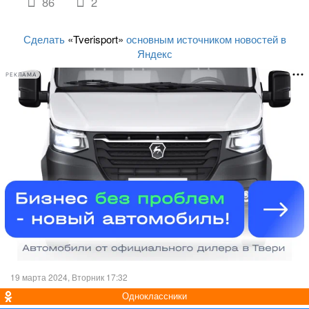
86
2
Сделать
«Tverisport»
основным источником новостей в
Яндекс
РЕКЛАМА
19 марта 2024, Вторник 17:32
Одноклассники