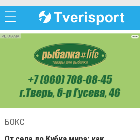
РЕКЛАМА
БОКС
От села до Кубка мира: как