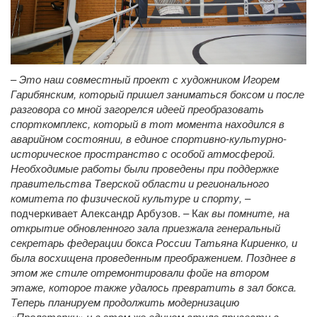
–
Это наш совместный проект с художником Игорем
Гарибянским, который пришел заниматься боксом и после
разговора со мной загорелся идеей преобразовать
спорткомплекс, который в тот момента находился в
аварийном состоянии, в единое спортивно-культурно-
историческое пространство с особой атмосферой.
Необходимые работы были проведены при поддержке
правительства Тверской области и регионального
комитета по физической культуре и спорту,
–
подчеркивает Александр Арбузов. – К
ак вы помните, на
открытие обновленного зала приезжала генеральный
секретарь федерации бокса России Татьяна Кириенко, и
была восхищена проведенным преображением. Позднее в
этом же стиле отремонтировали фойе на втором
этаже, которое также удалось превратить в зал бокса.
Теперь планируем продолжить модернизацию
«Пролетарки» и в этом же едином стиле привести в