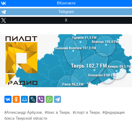
ВКонтакте
Telegram
X
#Александр Арбузов,
#бокс в Твери,
#спорт в Твери,
#федерация
бокса Тверской области