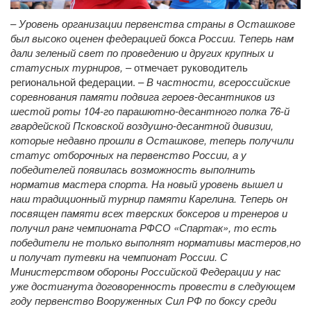
–
Уровень организации первенства страны в Осташкове
был высоко оценен федерацией бокса России. Теперь нам
дали зеленый свет по проведению и других крупных и
статусных турниров,
– отмечает руководитель
региональной федерации. –
В частности, всероссийские
соревнования памяти подвига героев-десантников из
шестой роты 104-го парашютно-десантного полка 76-й
гвардейской Псковской воздушно-десантной дивизии,
которые недавно прошли в Осташкове, теперь получили
статус отборочных на первенство России, а у
победителей появилась возможность выполнить
норматив мастера спорта. На новый уровень вышел и
наш традиционный турнир памяти Карелина. Теперь он
посвящен памяти всех тверских боксеров и тренеров и
получил ранг чемпионата РФСО «Спартак», то есть
победители не только выполнят нормативы мастеров,но
и получат путевки на чемпионат России. С
Министерством обороны Российской Федерации у нас
уже достигнута договоренность провести в следующем
году первенство Вооруженных Сил РФ по боксу среди