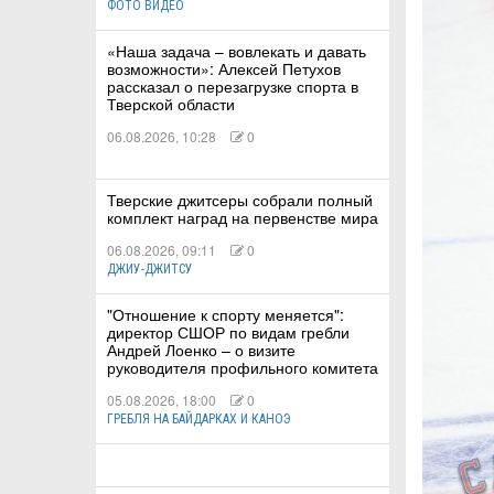
ФОТО ВИДЕО
«Наша задача – вовлекать и давать
КА
возможности»: Алексей Петухов
рассказал о перезагрузке спорта в
Тверской области
06.08.2026, 10:28
0
СТВА
Тверские джитсеры собрали полный
комплект наград на первенстве мира
ТУАЛЬНЫЕ
06.08.2026, 09:11
0
РТ
ДЖИУ-ДЖИТСУ
"Отношение к спорту меняется":
ПОРТ
директор СШОР по видам гребли
Андрей Лоенко – о визите
ЛЕТИКА
руководителя профильного комитета
05.08.2026, 18:00
0
ГРЕБЛЯ НА БАЙДАРКАХ И КАНОЭ
Т