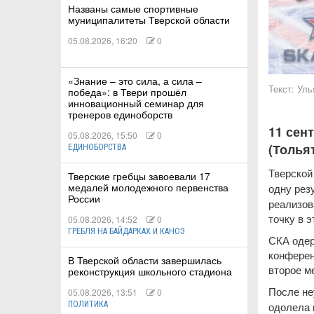
Названы самые спортивные
муниципалитеты Тверской области
05.08.2026, 16:20
0
КИЕ
«Знание – это сила, а сила –
Текст:
Уль
победа»: в Твери прошёл
инновационный семинар для
 КАТАНИЕ
тренеров единоборств
11 сен
05.08.2026, 15:50
0
(Тольят
ЕДИНОБОРСТВА
Тверско
Тверские гребцы завоевали 17
медалей молодежного первенства
одну рез
России
реализов
точку в 
05.08.2026, 14:52
0
ГРЕБЛЯ НА БАЙДАРКАХ И КАНОЭ
СКА одер
конферен
В Тверской области завершилась
второе м
реконструкция школьного стадиона
После не
05.08.2026, 13:51
0
одолела 
ПОЛИТИКА