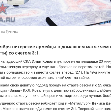
яна Тучкина
тября питерские армейцы в домашнем матче чем
ти) со счетом 3:1.
й нападающий СКА
Илья Ковальчук
провел на площадке 20 минут
ультативную передачу и еще пять бросков по воротам гостей. Н
ать большинство и вывести хозяев вперед (2:1). На 49-й минут
этой встрече, оформив окончательный счет на табло.
жала свою девятую подряд победу на старте сезона и с 25 очк
ции «Запад» КХЛ. Ковальчук с девятью заброшенными шайбами
есто в списке лучших снайперов и четвертое среди лучших бом
удачного старта сезона набирает ход и «Металлург»
Дениса Де
в Москве столичное «Динамо» со счетом 2:1. Тверской защитник