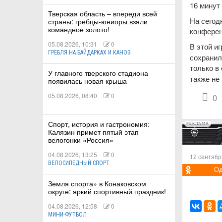
16 минут
Тверская область – впереди всей
На сегод
страны: гребцы-юниоры взяли
командное золото!
конферен
05.08.2026, 10:31
0
В этой и
ГРЕБЛЯ НА БАЙДАРКАХ И КАНОЭ
сохранил
только в
У главного тверского стадиона
также не 
появилась новая крыша
05.08.2026, 08:40
0
0
Спорт, история и гастрономия:
РЕКЛАМА
Калязин примет пятый этап
велогонки «Россия»
04.08.2026, 13:25
0
12 сентябр
ВЕЛОСИПЕДНЫЙ СПОРТ
Од
Земля спорта» в Конаковском
округе: яркий спортивный праздник!
04.08.2026, 12:58
0
МИНИ-ФУТБОЛ