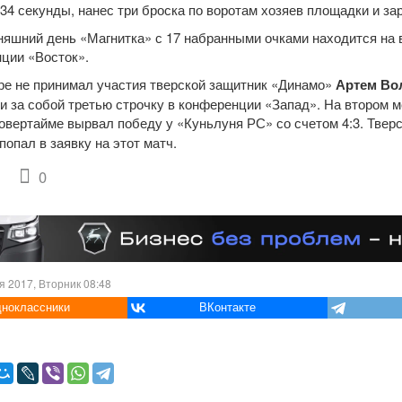
 34 секунды, нанес три броска по воротам хозяев площадки и за
няшний день «Магнитка» с 17 набранными очками находится на 
ции «Восток».
гре не принимал участия тверской защитник «Динамо»
Артем Во
и за собой третью строчку в конференции «Запад». На втором м
 овертайме вырвал победу у «Куньлуня РС» со счетом 4:3. Тве
попал в заявку на этот матч.
0
я 2017, Вторник 08:48
ноклассники
ВКонтакте