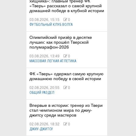
хищника»: главный тренер ФК
«Тверь» рассказал о самой крупной
домашней победе в клубной истории
03.08.2026, 15:15
0
ФУТБОЛЬНЫЙ КЛУБ ВОЛГА
Олимпийский призёр в десятке
лучших: как прошёл Тверской
полумарафон-2026
03.08.2026, 13:49
0
МАССОВАЯ ЛЕГКАЯ АТЛЕТИКА
ФК «Тверь» одержал самую крупную
домашнюю победу в своей истории
02.08.2026, 20:55
0
ОБЩИЙ РАЗДЕЛ
Впервые в истории: тренер из Твери
стал чемпионом мира по джиу-
джитсу среди мастеров
02.08.2026, 18:32
0
ДЖИУ-ДЖИТСУ