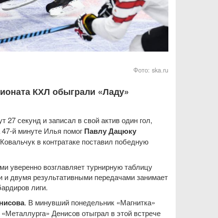
Фото:
ska.ru
пионата КХЛ обыграли «Ладу»
 27 секунд и записал в свой актив один гол,
а 47-й минуте Илья помог
Павлу Дацюку
е Ковальчук в контратаке поставил победную
ами уверенно возглавляет турнирную таблицу
 и двумя результативными передачами занимает
бардиров лиги.
нисова
. В минувший понедельник «Магнитка»
 «Металлурга» Денисов отыграл в этой встрече