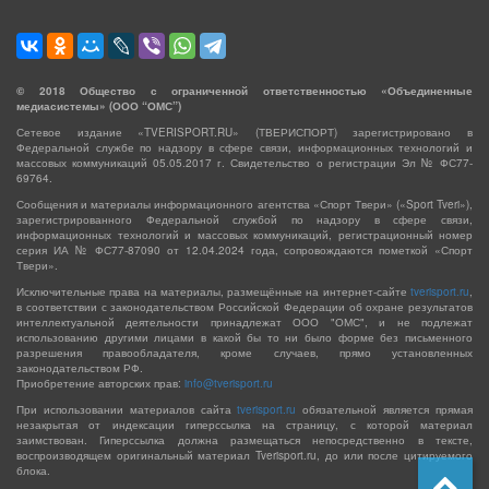
©
2018
Общество с ограниченной ответственностью «Объединенные
медиасистемы» (ООО “ОМС”)
Сетевое издание «TVERISPORT.RU» (ТВЕРИСПОРТ) зарегистрировано в
Федеральной службе по надзору в сфере связи, информационных технологий и
массовых коммуникаций 05.05.2017 г. Свидетельство о регистрации Эл № ФС77-
69764.
Сообщения и материалы информационного агентства «Спорт Твери» («Sport Tveri»),
зарегистрированного Федеральной службой по надзору в сфере связи,
информационных технологий и массовых коммуникаций, регистрационный номер
серия ИА № ФС77-87090 от 12.04.2024 года, сопровождаются пометкой «Спорт
Твери».
Исключительные права на материалы, размещённые на интернет-сайте
tverisport.ru
,
в соответствии с законодательством Российской Федерации об охране результатов
интеллектуальной деятельности принадлежат ООО "ОМС", и не подлежат
использованию другими лицами в какой бы то ни было форме без письменного
разрешения правообладателя, кроме случаев, прямо установленных
законодательством РФ.
Приобретение авторских прав:
info@tverisport.ru
При использовании материалов сайта
tverisport.ru
обязательной является прямая
незакрытая от индексации гиперссылка на страницу, с которой материал
заимствован. Гиперссылка должна размещаться непосредственно в тексте,
воспроизводящем оригинальный материал Tverisport.ru, до или после цитируемого
блока.