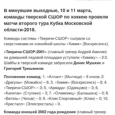
В минувшие выходные, 10 и 11 марта,
команды тверской СШОР по хоккею провели
матчи второго тура Кубка Московской
области-2018.
Команды системы «Тверичи-СШОР» сыграли со
сверстниками из хоккейной школы «Химик» (Воскресенск).
«Тверичи-СШОР-2001»
(главный тренер Андрей Амелин)
на домашней ледовой площадке уступили «Химику» – 2:3.
Шайбы в тверской команде забросили
Денис Мушкис
и
Григорий Тришанков
.
Положение команд
: 1. «Атлант» (Мытищи) – 6 очков; 2.
«Драгуны» (Можайск) – 6; 3. «Химик» (Воскресенск) – 6; 4.
«Тверичи-СШОР» – 3; 5. «Армада» (Одинцово) – 3; 6.
«Капитан» (Ступино) – 3; 7. «Олимпиец» (Балашиха) – 0; 8.
«Витязь» (Чехов) – 0; 9. «Клин Спортивный» (Клин) – 0; 10.
«Кристалл» (Электросталь) – 0.
Команда юношей 2002 года рождения
(главный тренер