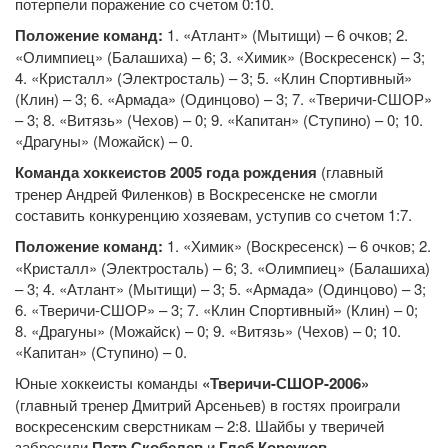
потерпели поражение со счетом 0:10.
Положение команд:
1. «Атлант» (Мытищи) – 6 очков; 2.
«Олимпиец» (Балашиха) – 6; 3. «Химик» (Воскресенск) – 3;
4. «Кристалл» (Электросталь) – 3; 5. «Клин Спортивный»
(Клин) – 3; 6. «Армада» (Одинцово) – 3; 7. «Тверичи-СШОР»
– 3; 8. «Витязь» (Чехов) – 0; 9. «Капитан» (Ступино) – 0; 10.
«Драгуны» (Можайск) – 0.
Команда хоккеистов 2005 года рождения
(главный
тренер Андрей Филенков) в Воскресенске не смогли
составить конкуренцию хозяевам, уступив со счетом 1:7.
Положение команд:
1. «Химик» (Воскресенск) – 6 очков; 2.
«Кристалл» (Электросталь) – 6; 3. «Олимпиец» (Балашиха)
– 3; 4. «Атлант» (Мытищи) – 3; 5. «Армада» (Одинцово) – 3;
6. «Тверичи-СШОР» – 3; 7. «Клин Спортивный» (Клин) – 0;
8. «Драгуны» (Можайск) – 0; 9. «Витязь» (Чехов) – 0; 10.
«Капитан» (Ступино) – 0.
Юные хоккеисты команды
«Тверичи-СШОР-2006»
(главный тренер Дмитрий Арсеньев) в гостях проиграли
воскресенским сверстникам – 2:8. Шайбы у тверичей
забросили
Петр Скобелев
и
Глеб Корсуков
.