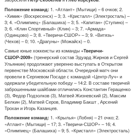
Положение команд:
1. «Атлант» (Мытищи) – 6 очков; 2.
«Химик» (Воскресенск) – 3; 3. «Кристалл» (Электросталь) –
3; 4. «Олимпиец» (Балашиха) – 3; 5. «Капитан» (Ступино) –
3; 6. «Клин Спортивный» (Клин) – 3; 7. «Армада»
(Одинцово) – 3; 8. «Тверичи-СШОР» – 3; 9. «Витязь»
(Чехов) – 0; 10. «Драгуны» (Можайск) – 0.
Самые юные хоккеисты из команды
«Тверичи-
СШОР-2009»
(тренерский состав Эдуард Жирнов и Сергей
Ульянкин) продолжают уверенно выступать в Открытом
первенстве Московской области. Очередной матч они
провели в Сергиевом Посаде с командой «Центр-Луч» и
одержали убедительную победу – 14:2. В составе тверичей
заброшенными шайбами отличились Константин Геращенко
(3), Федор Подзолков (3), Матвей Жизневский (2), Максим
Белкин (2), Матвей Серов, Владимир Бакшт , Арсений
Трохан и Игорь Казанцев.
Положение команд:
1. «Крылья» (Лобня) – 21 очко; 2.
«Атлант» (Мытищи) – 17; 3. «Тверичи-СШОР» – 16; 4.
«Олимпиец» (Балашиха) – 9; 5. «Кристалл» (Электросталь)