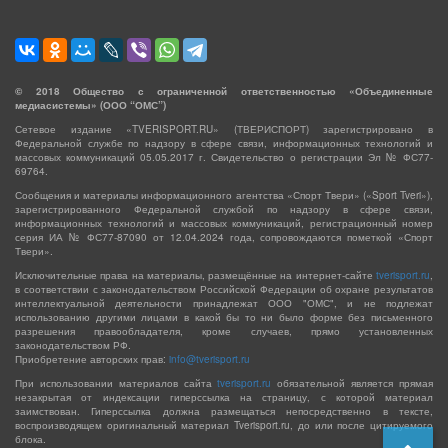
©
2018
Общество с ограниченной ответственностью «Объединенные
медиасистемы» (ООО “ОМС”)
Сетевое издание «TVERISPORT.RU» (ТВЕРИСПОРТ) зарегистрировано в
Федеральной службе по надзору в сфере связи, информационных технологий и
массовых коммуникаций 05.05.2017 г. Свидетельство о регистрации Эл № ФС77-
69764.
Сообщения и материалы информационного агентства «Спорт Твери» («Sport Tveri»),
зарегистрированного Федеральной службой по надзору в сфере связи,
информационных технологий и массовых коммуникаций, регистрационный номер
серия ИА № ФС77-87090 от 12.04.2024 года, сопровождаются пометкой «Спорт
Твери».
Исключительные права на материалы, размещённые на интернет-сайте
tverisport.ru
,
в соответствии с законодательством Российской Федерации об охране результатов
интеллектуальной деятельности принадлежат ООО "ОМС", и не подлежат
использованию другими лицами в какой бы то ни было форме без письменного
разрешения правообладателя, кроме случаев, прямо установленных
законодательством РФ.
Приобретение авторских прав:
info@tverisport.ru
При использовании материалов сайта
tverisport.ru
обязательной является прямая
незакрытая от индексации гиперссылка на страницу, с которой материал
заимствован. Гиперссылка должна размещаться непосредственно в тексте,
воспроизводящем оригинальный материал Tverisport.ru, до или после цитируемого
блока.