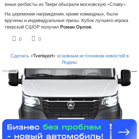
юные регбисты из Твери обыграли московскую «Славу».
На церемонии награждения, кроме командных, были
вручены и индивидуальные призы. Кубок лучшего игрока
тверской СШОР получил
Роман Орлов
.
0
0
Сделать
«Tverisport»
основным источником новостей в
Яндекс
РЕКЛАМА