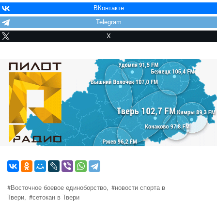
ВКонтакте
Telegram
X
#Восточное боевое единоборство,
#новости спорта в
Твери,
#сетокан в Твери