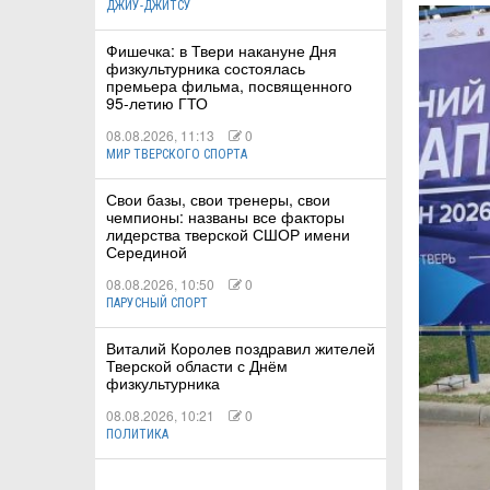
ДЖИУ-ДЖИТСУ
Фишечка: в Твери накануне Дня
КА
физкультурника состоялась
премьера фильма, посвященного
95-летию ГТО
08.08.2026, 11:13
0
СТВА
МИР ТВЕРСКОГО СПОРТА
Свои базы, свои тренеры, свои
чемпионы: названы все факторы
ТУАЛЬНЫЕ
лидерства тверской СШОР имени
Серединой
РТ
08.08.2026, 10:50
0
ПАРУСНЫЙ СПОРТ
ПОРТ
Виталий Королев поздравил жителей
ЛЕТИКА
Тверской области с Днём
физкультурника
08.08.2026, 10:21
0
ПОЛИТИКА
Т