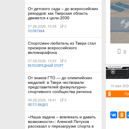
От детского сада – до всероссийских
рекордов: как Тверская область
движется к цели-2030
07.08.2026, 15:09
0
ПОЛИТИКА
КИЕ
Спортсмен-любитель из Твери стал
 КАТАНИЕ
призером всероссийского
0
веломарафона
07.08.2026, 13:23
0
ВЕЛОСИПЕДНЫЙ СПОРТ
РЕКЛАМА
От знаков ГТО — до олимпийских
медалей: в Твери чествовали
10 мая 202
представителей физкультурно-
спортивного сообщества региона
Од
06.08.2026, 18:41
0
ФОТО ВИДЕО
«Наша задача – вовлекать и давать
возможности»: Алексей Петухов
рассказал о перезагрузке спорта в