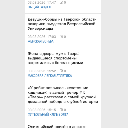
03.08.2026, 17:47
0
ОБЩИЙ РАЗДЕЛ
Девушки-борцы из Тверской области
покорили пьедестал Всероссийской
Универсиады
03.08.2026, 17:03
0
ЖЕНСКАЯ БОРЬБА
Жена в дверь, муж в Тверь:
выдающиеся спортсмены
встретились с болельщиками
03.08.2026, 15:52
0
МАССОВАЯ ЛЕГКАЯ АТЛЕТИКА
«У ребят появилось «состояние
хищника»: главный тренер ФК
«Тверь» рассказал о самой крупной
домашней победе в клубной истории
03.08.2026, 15:15
0
ФУТБОЛЬНЫЙ КЛУБ ВОЛГА
Олимпийский призёр в десятке