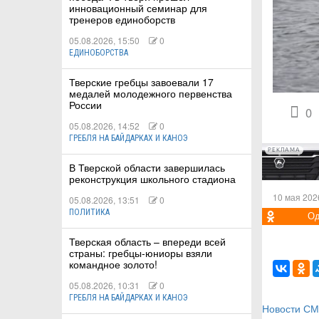
инновационный семинар для
тренеров единоборств
05.08.2026, 15:50
0
ЕДИНОБОРСТВА
КИЕ
Тверские гребцы завоевали 17
медалей молодежного первенства
России
 КАТАНИЕ
0
05.08.2026, 14:52
0
ГРЕБЛЯ НА БАЙДАРКАХ И КАНОЭ
РЕКЛАМА
В Тверской области завершилась
реконструкция школьного стадиона
10 мая 202
05.08.2026, 13:51
0
ПОЛИТИКА
Од
Тверская область – впереди всей
страны: гребцы-юниоры взяли
командное золото!
05.08.2026, 10:31
0
ГРЕБЛЯ НА БАЙДАРКАХ И КАНОЭ
Новости С