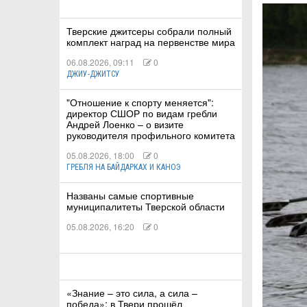
Тверские джитсеры собрали полный
КА
комплект наград на первенстве мира
06.08.2026, 09:11
0
ДЖИУ-ДЖИТСУ
СТВА
"Отношение к спорту меняется":
директор СШОР по видам гребли
Андрей Лоенко – о визите
руководителя профильного комитета
ТУАЛЬНЫЕ
05.08.2026, 18:00
0
РТ
ГРЕБЛЯ НА БАЙДАРКАХ И КАНОЭ
Названы самые спортивные
ПОРТ
муниципалитеты Тверской области
ЛЕТИКА
05.08.2026, 16:20
0
«Знание – это сила, а сила –
Т
победа»: в Твери прошёл