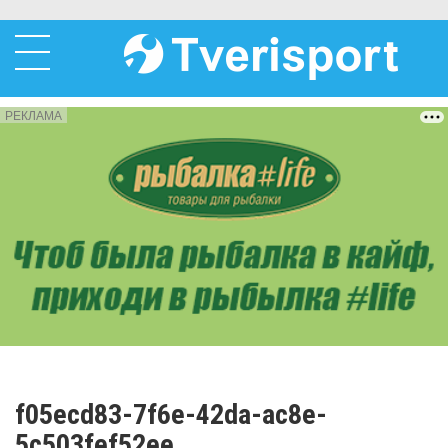
РЕКЛАМА
f05ecd83-7f6e-42da-ac8e-
5c503fef52ee