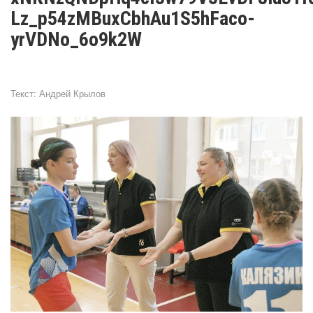
Lz_p54zMBuxCbhAu1S5hFaco-
yrVDNo_6o9k2W
Текст:
Андрей Крылов