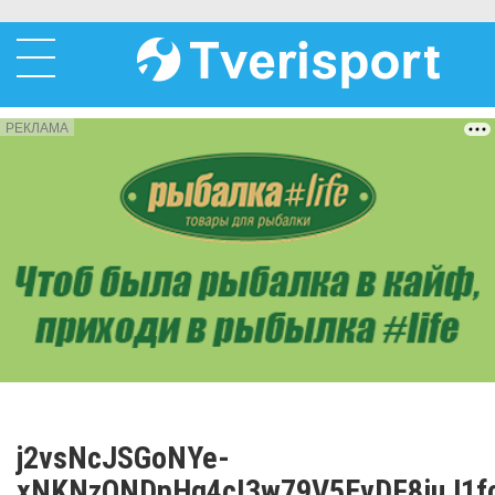
РЕКЛАМА
j2vsNcJSGoNYe-
xNKNzQNDpHq4cI3w79V5EvDF8iuJ1f