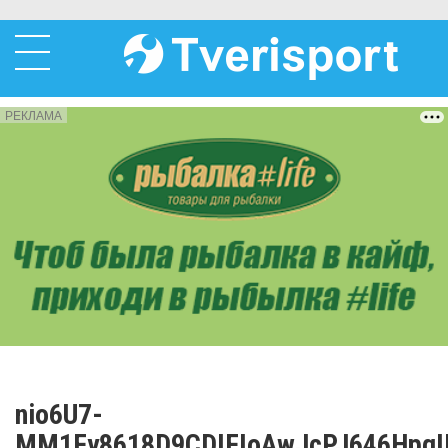
РЕКЛАМА
nio6U7-
MM1Fy8618D9CDIFIoAwJcPJ646Hpq