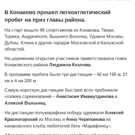
В Конаково прошел легкоатлетический
пробег на приз главы района.
На старт вышло 96 спортсменов из Конакова, Твери,
Торжка, Андреаполя, Вышнего Волочка, Удомли Москвы,
Дубны, Клина и других городов Московской и Калужской
областей.
На церемонии открытия участников приветствовала глава
Конаковского района
Людмила Козлова
.
В программе пробега были три дистанции – 42 км 195 м, 21
км и 4 км 200 м.
Самую короткую дистанцию быстрее всех пробежали
хозяева соревнований –
Анастасия Имамутдинова
и
Алексей Волынец
.
На дистанции полумарафона победу одержали
Алексей
Красногорский
из Москвы и
Анна Черепанова
из
конаковского клуба любителей бега «Марафонец».
Абсолютными чемпионами на марафонской дистанции