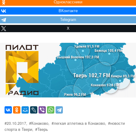
Одноклассники
ВКонтакте
Telegram
X
#20.10.2017,
#Конаково,
#легкая атлетика в Конаково,
#новости
спорта в Твери,
#Тверь