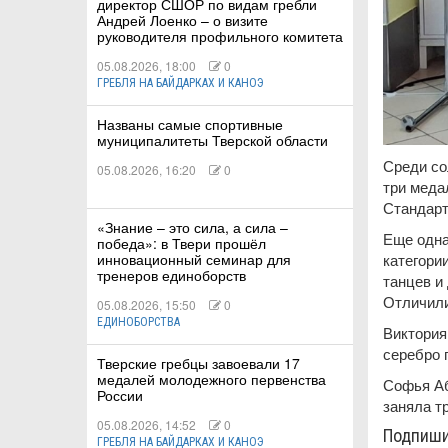
директор СШОР по видам гребли
Андрей Лоенко – о визите
руководителя профильного комитета
05.08.2026, 18:00
0
ГРЕБЛЯ НА БАЙДАРКАХ И КАНОЭ
Названы самые спортивные
муниципалитеты Тверской области
Среди со
05.08.2026, 16:20
0
три меда
Стандарт
«Знание – это сила, а сила –
Еще одна
победа»: в Твери прошёл
категори
инновационный семинар для
тренеров единоборств
танцев и
Отличили
05.08.2026, 15:50
0
ЕДИНОБОРСТВА
Виктория
серебро 
Тверские гребцы завоевали 17
медалей молодежного первенства
Софья Аб
России
заняла т
05.08.2026, 14:52
0
Подпиш
ГРЕБЛЯ НА БАЙДАРКАХ И КАНОЭ