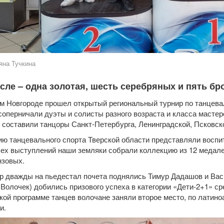
яна Тучкина
исле – одна золотая, шесть серебряных и пять бр
м Новгороде прошел открытый региональный турнир по танцева
соперничали дуэты и солисты разного возраста и класса мастер
 составили танцоры Санкт-Петербурга, Ленинградской, Псковско
ю танцевального спорта Тверской области представляли воспи
сех выступлений наши земляки собрали коллекцию из 12 медалей
нзовых.
р дважды на пьедестал почета поднялись Тимур Дадашов и Ва
Волочек) добились призового успеха в категории «Дети-2+1» ср
кой программе танцев волочане заняли второе место, по латин
и.