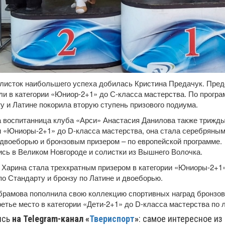
листок наибольшего успеха добилась Кристина Предачук. Пред
ли в категории «Юниор-2+1» до С-класса мастерства. По програ
у и Латине покорила вторую ступень призового подиума.
 воспитанница клуба «Арси» Анастасия Данилова также трижды
и «Юниоры-2+1» до D-класса мастерства, она стала серебряны
 двоеборью и бронзовым призером – по европейской программе.
сь в Великом Новгороде и солистки из Вышнего Волочка.
 Харина стала трехкратным призером в категории «Юниоры-2+1»
по Стандарту и бронзу по Латине и двоеборью.
рамова пополнила свою коллекцию спортивных наград бронзо
ретье место в категории «Дети-2+1» до D-класса мастерства по
ись
на Telegram-канал «
Твериспорт
»
: самое интересное из