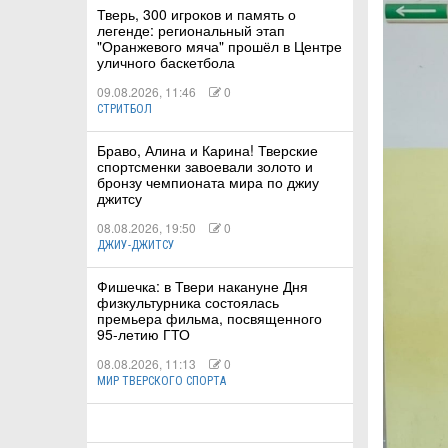
Тверь, 300 игроков и память о
легенде: региональный этап
"Оранжевого мяча" прошёл в Центре
КА
уличного баскетбола
09.08.2026, 11:46
0
СТРИТБОЛ
СТВА
Браво, Алина и Карина! Тверские
спортсменки завоевали золото и
бронзу чемпионата мира по джиу
джитсу
ТУАЛЬНЫЕ
08.08.2026, 19:50
0
РТ
ДЖИУ-ДЖИТСУ
ПОРТ
Фишечка: в Твери накануне Дня
физкультурника состоялась
премьера фильма, посвященного
ЛЕТИКА
95-летию ГТО
08.08.2026, 11:13
0
МИР ТВЕРСКОГО СПОРТА
Т