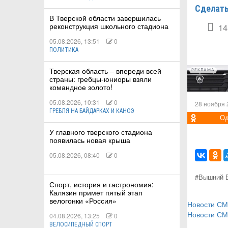
Сделать
В Тверской области завершилась
реконструкция школьного стадиона
14
05.08.2026, 13:51
0
ПОЛИТИКА
Тверская область – впереди всей
РЕКЛАМА
страны: гребцы-юниоры взяли
командное золото!
05.08.2026, 10:31
0
28 ноября 
ГРЕБЛЯ НА БАЙДАРКАХ И КАНОЭ
Од
У главного тверского стадиона
появилась новая крыша
05.08.2026, 08:40
0
#Вышний В
Спорт, история и гастрономия:
Калязин примет пятый этап
велогонки «Россия»
Новости С
Новости С
04.08.2026, 13:25
0
ВЕЛОСИПЕДНЫЙ СПОРТ