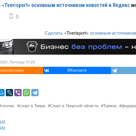
 «Tverisport» основным источником новостей в Яндекс
м
0
Сделать
«Tverisport»
основным источником
2025, Пятница 10:29
ноклассники
ВКонтакте
олочек,
#спорт в Твери,
#Спорт в Тверской области,
#Торжок,
#федерац
МИ2
МИ2