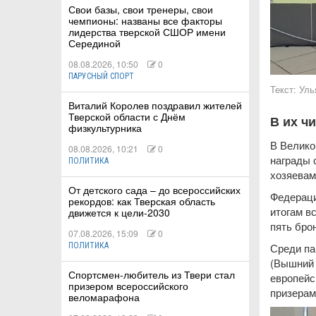
Свои базы, свои тренеры, свои
чемпионы: названы все факторы
лидерства тверской СШОР имени
Серединой
08.08.2026, 10:50
0
ПАРУСНЫЙ СПОРТ
КИЕ
Текст:
Уль
Виталий Королев поздравил жителей
 КАТАНИЕ
Тверской области с Днём
В их ч
физкультурника
В Велико
08.08.2026, 10:21
0
награды 
ПОЛИТИКА
хозяевам
От детского сада – до всероссийских
Федераци
рекордов: как Тверская область
итогам в
движется к цели-2030
пять бро
07.08.2026, 15:09
0
Среди па
ПОЛИТИКА
(Вышний 
Спортсмен-любитель из Твери стал
европейс
призером всероссийского
призерам
веломарафона