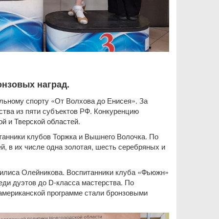
онзовых наград.
льному спорту «От Волхова до Енисея». За
ства из пяти субъектов РФ. Конкуренцию
й и Тверской областей.
танники клубов Торжка и Вышнего Волочка. По
, в их числе одна золотая, шесть серебряных и
силиса Олейникова. Воспитанники клуба «Фьюжн»
еди дуэтов до D-класса мастерства. По
оамериканской программе стали бронзовыми