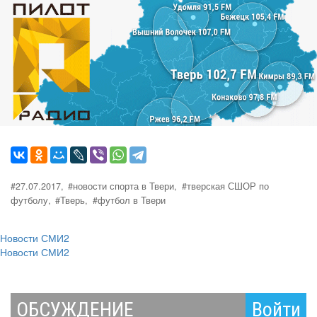
#27.07.2017,
#новости спорта в Твери,
#тверская СШОР по
футболу,
#Тверь,
#футбол в Твери
Новости СМИ2
Новости СМИ2
ОБСУЖДЕНИЕ
Войти