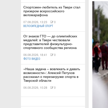
Спортсмен-любитель из Твери стал
призером всероссийского
КА
веломарафона
07.08.2026, 13:23
0
ВЕЛОСИПЕДНЫЙ СПОРТ
СТВА
От знаков ГТО — до олимпийских
медалей: в Твери чествовали
представителей физкультурно-
спортивного сообщества региона
ТУАЛЬНЫЕ
06.08.2026, 18:41
0
РТ
ФОТО ВИДЕО
«Наша задача – вовлекать и давать
ПОРТ
возможности»: Алексей Петухов
рассказал о перезагрузке спорта в
ЛЕТИКА
Тверской области
06.08.2026, 10:28
0
Т