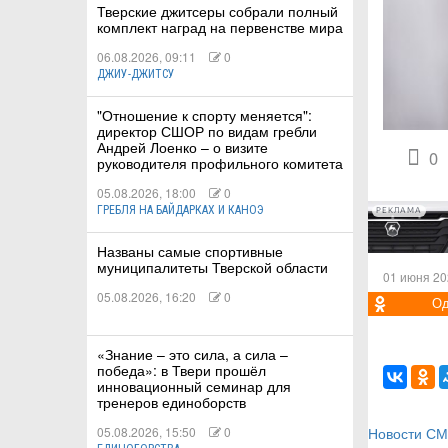
Тверские джитсеры собрали полный
комплект наград на первенстве мира
06.08.2026, 09:11
0
ДЖИУ-ДЖИТСУ
КИЕ
"Отношение к спорту меняется":
директор СШОР по видам гребли
Андрей Лоенко – о визите
 КАТАНИЕ
0
руководителя профильного комитета
05.08.2026, 18:00
0
ГРЕБЛЯ НА БАЙДАРКАХ И КАНОЭ
РЕКЛАМА
Названы самые спортивные
муниципалитеты Тверской области
01 июня 20
05.08.2026, 16:20
0
Од
«Знание – это сила, а сила –
победа»: в Твери прошёл
инновационный семинар для
тренеров единоборств
05.08.2026, 15:50
0
Новости С