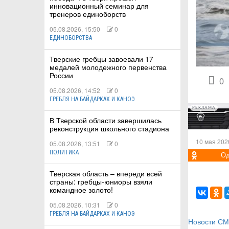
инновационный семинар для
тренеров единоборств
05.08.2026, 15:50
0
ЕДИНОБОРСТВА
КИЕ
Тверские гребцы завоевали 17
медалей молодежного первенства
России
 КАТАНИЕ
0
05.08.2026, 14:52
0
ГРЕБЛЯ НА БАЙДАРКАХ И КАНОЭ
РЕКЛАМА
В Тверской области завершилась
реконструкция школьного стадиона
10 мая 202
05.08.2026, 13:51
0
ПОЛИТИКА
Од
Тверская область – впереди всей
страны: гребцы-юниоры взяли
командное золото!
05.08.2026, 10:31
0
ГРЕБЛЯ НА БАЙДАРКАХ И КАНОЭ
Новости С