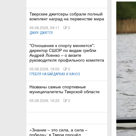
Тверские джитсеры собрали полный
КА
комплект наград на первенстве мира
06.08.2026, 09:11
0
ДЖИУ-ДЖИТСУ
СТВА
"Отношение к спорту меняется":
директор СШОР по видам гребли
Андрей Лоенко – о визите
руководителя профильного комитета
ТУАЛЬНЫЕ
05.08.2026, 18:00
0
РТ
ГРЕБЛЯ НА БАЙДАРКАХ И КАНОЭ
Названы самые спортивные
ПОРТ
муниципалитеты Тверской области
ЛЕТИКА
05.08.2026, 16:20
0
«Знание – это сила, а сила –
Т
победа»: в Твери прошёл