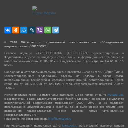
©
2018
Общество с ограниченной ответственностью «Объединенные
медиасистемы» (ООО “ОМС”)
Сетевое издание «TVERISPORT.RU» (ТВЕРИСПОРТ) зарегистрировано в
Федеральной службе по надзору в сфере связи, информационных технологий и
массовых коммуникаций 05.05.2017 г. Свидетельство о регистрации Эл № ФС77-
69764.
Сообщения и материалы информационного агентства «Спорт Твери» («Sport Tveri»),
зарегистрированного Федеральной службой по надзору в сфере связи,
информационных технологий и массовых коммуникаций, регистрационный номер
серия ИА № ФС77-87090 от 12.04.2024 года, сопровождаются пометкой «Спорт
Твери».
Исключительные права на материалы, размещённые на интернет-сайте
tverisport.ru
,
в соответствии с законодательством Российской Федерации об охране результатов
интеллектуальной деятельности принадлежат ООО "ОМС", и не подлежат
использованию другими лицами в какой бы то ни было форме без письменного
разрешения правообладателя, кроме случаев, прямо установленных
законодательством РФ.
Приобретение авторских прав:
info@tverisport.ru
При использовании материалов сайта
tverisport.ru
обязательной является прямая