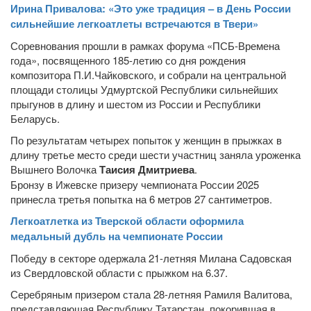
Ирина Привалова: «Это уже традиция – в День России
сильнейшие легкоатлеты встречаются в Твери»
Соревнования прошли в рамках форума «ПСБ-Времена
года», посвященного 185-летию со дня рождения
композитора П.И.Чайковского, и собрали на центральной
площади столицы Удмуртской Республики сильнейших
прыгунов в длину и шестом из России и Республики
Беларусь.
По результатам четырех попыток у женщин в прыжках в
длину третье место среди шести участниц заняла уроженка
Вышнего Волочка
Таисия Дмитриева
.
Бронзу в Ижевске призеру чемпионата России 2025
принесла третья попытка на 6 метров 27 сантиметров.
Легкоатлетка из Тверской области оформила
медальный дубль на чемпионате России
Победу в секторе одержала 21-летняя Милана Садовская
из Свердловской области с прыжком на 6.37.
Серебряным призером стала 28-летняя Рамиля Валитова,
представляющая Республику Татарстан, покорившая в