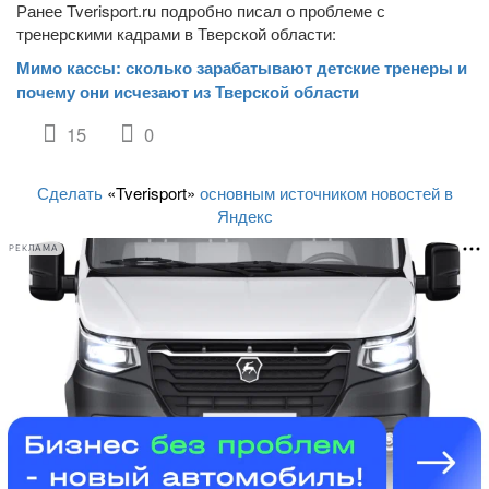
Ранее Tverisport.ru подробно писал о проблеме с
тренерскими кадрами в Тверской области:
Мимо кассы: сколько зарабатывают детские тренеры и
почему они исчезают из Тверской области
15
0
Сделать
«Tverisport»
основным источником новостей в
Яндекс
РЕКЛАМА