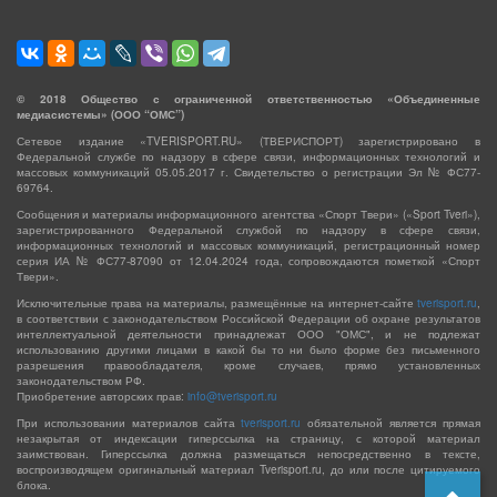
©
2018
Общество с ограниченной ответственностью «Объединенные
медиасистемы» (ООО “ОМС”)
Сетевое издание «TVERISPORT.RU» (ТВЕРИСПОРТ) зарегистрировано в
Федеральной службе по надзору в сфере связи, информационных технологий и
массовых коммуникаций 05.05.2017 г. Свидетельство о регистрации Эл № ФС77-
69764.
Сообщения и материалы информационного агентства «Спорт Твери» («Sport Tveri»),
зарегистрированного Федеральной службой по надзору в сфере связи,
информационных технологий и массовых коммуникаций, регистрационный номер
серия ИА № ФС77-87090 от 12.04.2024 года, сопровождаются пометкой «Спорт
Твери».
Исключительные права на материалы, размещённые на интернет-сайте
tverisport.ru
,
в соответствии с законодательством Российской Федерации об охране результатов
интеллектуальной деятельности принадлежат ООО "ОМС", и не подлежат
использованию другими лицами в какой бы то ни было форме без письменного
разрешения правообладателя, кроме случаев, прямо установленных
законодательством РФ.
Приобретение авторских прав:
info@tverisport.ru
При использовании материалов сайта
tverisport.ru
обязательной является прямая
незакрытая от индексации гиперссылка на страницу, с которой материал
заимствован. Гиперссылка должна размещаться непосредственно в тексте,
воспроизводящем оригинальный материал Tverisport.ru, до или после цитируемого
блока.