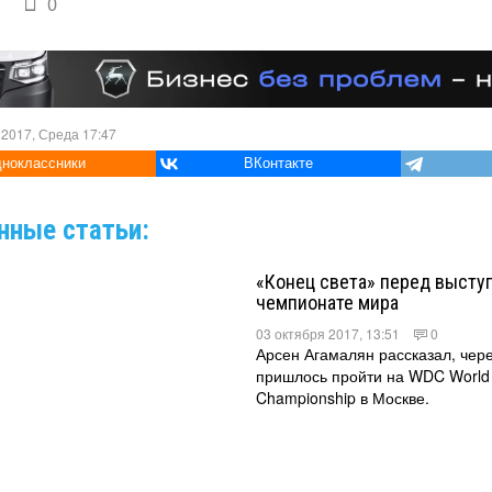
0
 2017, Среда 17:47
ноклассники
ВКонтакте
нные статьи:
«Конец света» перед высту
чемпионате мира
03 октября 2017, 13:51
0
Арсен Агамалян рассказал, чер
пришлось пройти на WDC World P
Championship в Москве.