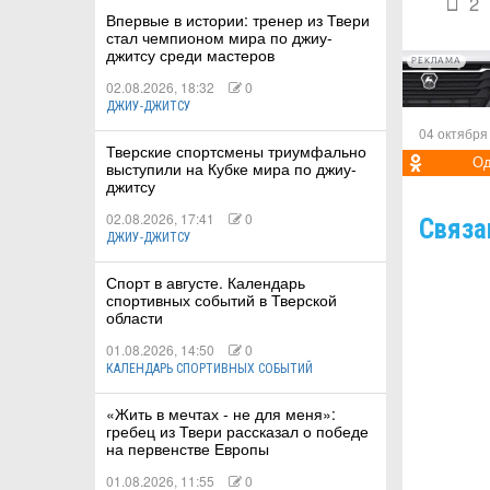
2
Впервые в истории: тренер из Твери
стал чемпионом мира по джиу-
джитсу среди мастеров
РЕКЛАМА
02.08.2026, 18:32
0
ДЖИУ-ДЖИТСУ
04 октября
Тверские спортсмены триумфально
Од
выступили на Кубке мира по джиу-
джитсу
02.08.2026, 17:41
0
Связа
ДЖИУ-ДЖИТСУ
Спорт в августе. Календарь
спортивных событий в Тверской
области
01.08.2026, 14:50
0
КАЛЕНДАРЬ СПОРТИВНЫХ СОБЫТИЙ
«Жить в мечтах - не для меня»:
гребец из Твери рассказал о победе
на первенстве Европы
01.08.2026, 11:55
0