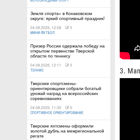
ВЕЛОСИПЕДНЫЙ СПОРТ
Земля спорта» в Конаковском
округе: яркий спортивный праздник!
04.08.2026, 12:58
0
МИНИ-ФУТБОЛ
Призер России одержала победу на
открытом первенстве Тверской
области по теннису
04.08.2026, 12:11
0
3. Man
ТЕННИС
Тверские спортсмены-
ориентировщики собрали богатый
урожай наград на всероссийских
соревнованиях
04.08.2026, 11:30
0
СПОРТИВНОЕ ОРИЕНТИРОВАНИЕ
Тверские яхтсмены оформили
золотой дубль на межрегиональной
регате