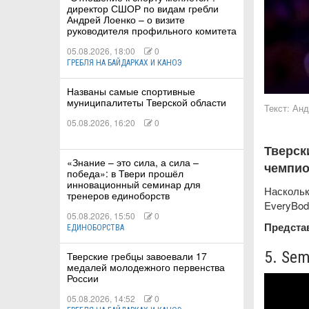
директор СШОР по видам гребли
Андрей Лоенко – о визите
руководителя профильного комитета
05.08.2026, 18:00
0
ГРЕБЛЯ НА БАЙДАРКАХ И КАНОЭ
КИЕ
Названы самые спортивные
муниципалитеты Тверской области
 КАТАНИЕ
Текст:
Анд
05.08.2026, 16:20
0
Тверск
«Знание – это сила, а сила –
чемпио
победа»: в Твери прошёл
инновационный семинар для
Наскольк
тренеров единоборств
EveryBod
05.08.2026, 15:50
0
Предста
ЕДИНОБОРСТВА
5. Sem
Тверские гребцы завоевали 17
медалей молодежного первенства
России
05.08.2026, 14:52
0