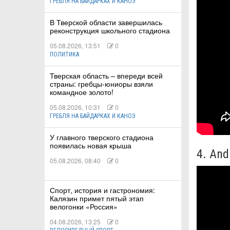
ГРЕБЛЯ НА БАЙДАРКАХ И КАНОЭ
В Тверской области завершилась
реконструкция школьного стадиона
05.08.2026, 13:51
0
ПОЛИТИКА
Тверская область – впереди всей
страны: гребцы-юниоры взяли
командное золото!
05.08.2026, 10:31
0
ГРЕБЛЯ НА БАЙДАРКАХ И КАНОЭ
У главного тверского стадиона
появилась новая крыша
4. And
05.08.2026, 08:40
0
Спорт, история и гастрономия:
Калязин примет пятый этап
велогонки «Россия»
04.08.2026, 13:25
0