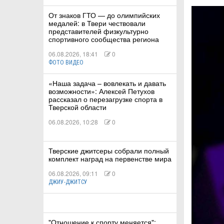
От знаков ГТО — до олимпийских
медалей: в Твери чествовали
КА
представителей физкультурно
спортивного сообщества региона
06.08.2026, 18:41
0
ФОТО ВИДЕО
СТВА
«Наша задача – вовлекать и давать
возможности»: Алексей Петухов
рассказал о перезагрузке спорта в
ТУАЛЬНЫЕ
Тверской области
06.08.2026, 10:28
0
РТ
ПОРТ
Тверские джитсеры собрали полный
комплект наград на первенстве мира
ЛЕТИКА
06.08.2026, 09:11
0
ДЖИУ-ДЖИТСУ
Т
"Отношение к спорту меняется":