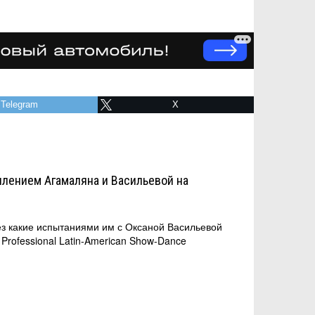
Telegram
X
плением Агамаляна и Васильевой на
ез какие испытаниями им с Оксаной Васильевой
rofessional Latin-American Show-Dance